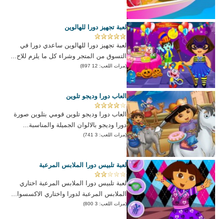
لعبة تجهيز دورا للهالوين
لعبة تجهيز دورا للهالوين ساعدي دورا في
التسوق من المتجر وشراء كل ما يلزم للاح...
(مرات اللعب: 12 897)
العاب دورا وديجو تلوين
العاب دورا وديجو تلوين قومي بتلوين صورة
دورا وديجو بالالوان الجميلة والمناسبة...
(مرات اللعب: 3 741)
لعبة تلبيس دورا الملابس المرعبة
لعبة تلبيس دورا الملابس المرعبة اختاري
الملابس المرعبة لدورا واختاري الاكسسوا...
(مرات اللعب: 3 800)