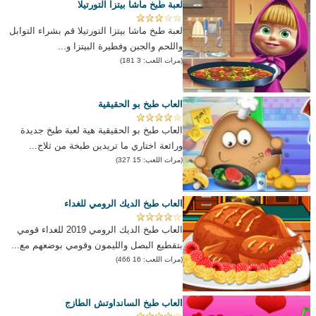
لعبة طبخ ماشا بيتزا التورتيلا
لعبة طبخ ماشا بيتزا التورتيلا قم بشراء التوابل
واللحم والجبن وفطيرة البيتزا و...
(مرات اللعب: 3 181)
العاب طبخ بو الحقيقية
العاب طبخ بو الحقيقية هية لعبة طبخ جديدة
ورائعة اختاري ما تريدين طبخة من ثلاج...
(مرات اللعب: 15 327)
العاب طبخ الديك الرومي للغداء
العاب طبخ الديك الرومي 2019 للغداء قومي
بتقطيع البصل والليمون وقومي بوضعهم مع...
(مرات اللعب: 16 466)
العاب طبخ السانداوتش الطازج