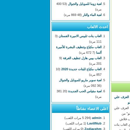
لعبة زوما للموبايل والجوال
(53 400
مرة)
لعبة الماء والنار
(48 869 مرة)
احدث الالعاب
العاب بنات تلبيس الاميرة الفستان
(3
111 مرة)
العاب مكياج وتنظيف البشرة للأميرة
ألسا
(7 672 مرة)
العاب بيبي هازل تنظيف الغرفة
(9
201 مرة)
العاب مكياج للبنات جديدة 2020
(10
857 مرة)
لعبة سوبر ماريو للموبايل والجوال
(36 092 مرة)
لعبة مقياس الحب الجديدة
(20 381
مرة)
 العزف علي
نو
 العزف علي
اعلى الاعضاء نشاطاً
انو" من
admin
(5 294 مرات اللعب)
ب فلاش
LavillNub
(1 مرات اللعب)
 العاب بنات
Zodiacehm
(0 مرات اللعب)
اب العزف