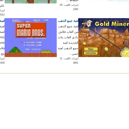
(مرات اللعب: 16
علي ا
392)
912)
لعبة جمع الذهب
لعبة
لعبة جمع الذهب
لعبة
من العاب فلاش
لعبة
دادي العاب بنات
rio
الجديدة لعبة
جمع الذهب لعبة
فلاش
جمي...
مج..
(مرات اللعب: 11
404)
661)