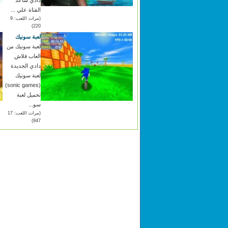
الفتاة علي ...
(مرات اللعب: 9
220)
لعبة سونيك
لعبة سونيك من
العاب فلاش
دادي الجديدة
لعبة سونيك
(sonic games)
تحميل لعبة
سو...
(مرات اللعب: 17
947)