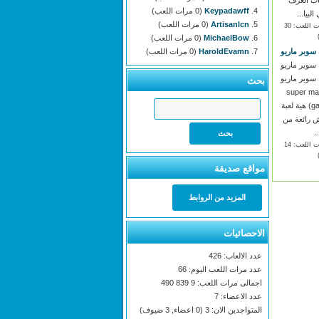
Keypadawff
(0 مرات اللعب)
لبيا...
Artisanlcn
(0 مرات اللعب)
(مرات اللعب: 30
MichaelBow
(0 مرات اللعب)
 سوبر ماريو
HaroldEvamn
(0 مرات اللعب)
 سوبر ماريو
 سوبر ماريو
بحث
(super ma
game) هية لعبة
 رائعة من
.
(مرات اللعب: 14
مواقع صديقة
المزيد من الروابط
الاحصائيات
عدد الالعاب: 426
عدد مرات اللعب اليوم: 66
اجمالى مرات اللعب: 9 839 490
عدد الاعضاء: 7
المتواجدين الان: 3 (0 اعضاء, 3 ضيوف)