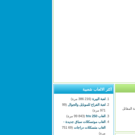
اكثر الالعاب شعبية
لعبة البيرة
(216 386 مرة)
لعبة الفراخ للموبايل والجوال
(99
 المقاتل
971 مرة)
العاب 250 friv
(99 843 مرة)
العاب موتسكلات سباق جديدة -
العاب متسكلات دراجات
(69 751
مرة)