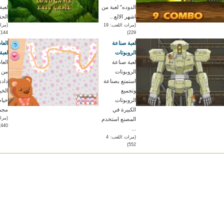
الدوده" لعبة من
لعبة
اشهر الالع...
الحق
(مرات اللعب: 19
144)
229)
لعبة صناعة
العا
الروبوتات
لعبة
لعبة صناعة
العا
الروبوتات
من ا
استمتع بصناعة
دادي
وتجميع
الخي
الروبوتات
خياط
الكبيرة في
مجمو
المصنع استخدم
440)
...
(مرات اللعب: 4
552)