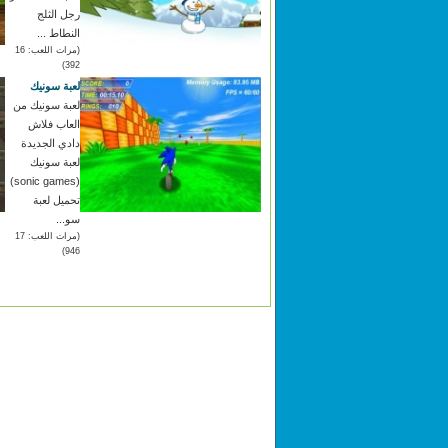
رجل الثلج
النطاط ...
(مرات اللعب: 16
392)
لعبة سونيك
لعبة سونيك من
العاب فلاش
دادي الجديدة
لعبة سونيك
(sonic games)
تحميل لعبة
سو...
(مرات اللعب: 17
946)