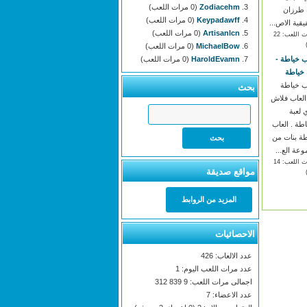
Zodiacehm
(0 مرات اللعب)
 طرزان
Keypadawff
(0 مرات اللعب)
يقية الاص...
Artisanlcn
(0 مرات اللعب)
(مرات اللعب: 22
MichaelBow
(0 مرات اللعب)
ب خياطة -
HaroldEvamn
(0 مرات اللعب)
 خياطة
ب خياطة
بحث
لعاب فلاش
 لعبة
اطة . العاب
ة بنات من
عة الع...
(مرات اللعب: 14
مواقع صديقة
المزيد من الروابط
الاحصائيات
عدد الالعاب: 426
عدد مرات اللعب اليوم: 1
اجمالى مرات اللعب: 9 839 312
عدد الاعضاء: 7