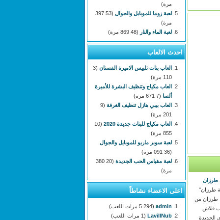
مرة)
لعبة زوما للموبايل والجوال
(53 397
مرة)
لعبة الماء والنار
(48 869 مرة)
احدث الالعاب
العاب بنات تلبيس الاميرة الفستان
(3
110 مرة)
العاب مكياج وتنظيف البشرة للأميرة
ألسا
(7 671 مرة)
العاب بيبي هازل تنظيف الغرفة
(9
201 مرة)
العاب مكياج للبنات جديدة 2020
(10
855 مرة)
لعبة سوبر ماريو للموبايل والجوال
(36 091 مرة)
لعبة مقياس الحب الجديدة
(20 380
مرة)
 طرزان
ة طرزان"
اعلى الاعضاء نشاطاً
 طرزان من
admin
(5 294 مرات اللعب)
ب فلاش
LavillNub
(1 مرات اللعب)
 الجديدة