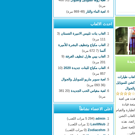
لعبة زوما للموبايل والجوال
(53 400
مرة)
لعبة الماء والنار
(48 869 مرة)
احدث الالعاب
العاب بنات تلبيس الاميرة الفستان
(3
111 مرة)
العاب مكياج وتنظيف البشرة للأميرة
ألسا
(7 672 مرة)
العاب بيبي هازل تنظيف الغرفة
(9
ن جديدة
201 مرة)
العاب مكياج للبنات جديدة 2020
(10
857 مرة)
لعاب طيارات
لعبة سوبر ماريو للموبايل والجوال
كشن للموبايل
(36 093 مرة)
الجوال
لعبة مقياس الحب الجديدة
(20 381
مرة)
ذه هي لعبة
تعة قيادة
اعلى الاعضاء نشاطاً
لطيارة والقيام
العاب اكشن
admin
(5 294 مرات اللعب)
ائعة، هذه
LavillNub
(1 مرات اللعب)
للعبة تعمل
Zodiacehm
(0 مرات اللعب)
لى...