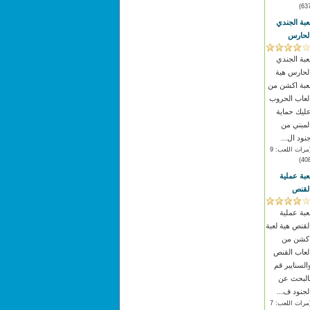
637
عبة الجندي
لحارس
عبة الجندي
لحارس هية
عبة اكشن من
لعاب الحروب
ليك حماية
لمبني من
نود ال...
(مرات اللعب: 9
408
عبة عملية
لقنص
عبة عملية
لقنص هية لعبة
كشن من
لعاب القنص
السنايبر قم
البحث عن
لجنود ف...
(مرات اللعب: 7