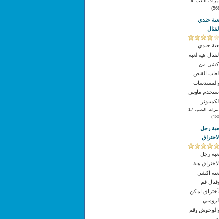
(مرات اللعب: 4
568
عبة جندي
لقتال
عبة جندي
لقتال هية لعبة
كشن من
لعاب القنص
المسدسات
ستخدم ماوس
لكمبيوتر...
(مرات اللعب: 17
180
عبة رجل
لاختراق
عبة رجل
لاختراق هية
عبة اكشن
قتال قم
أختراق اماكن
لزومبي
الوحوش وقم