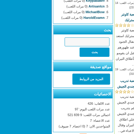
Keypadawff
(0 مرات اللعب)
(مرات اللعب: 14
Artisanlcn
(0 مرات اللعب)
237
MichaelBow
(0 مرات اللعب)
عبة كاونتر
HaroldEvamn
(0 مرات اللعب)
ترايك
بحث
عبة كاونتر
ترايك استعد
قتال الجنود
ند ظهورهم
بل ان يقومو
أطلاق النيران
..
مواقع صديقة
(مرات اللعب: 19
319
المزيد من الروابط
عبة تدريب
ندي الجيش
الاحصائيات
عبة تدريب
ندي الجيش
عدد الالعاب: 426
م بتدريب
عدد مرات اللعب اليوم: 97
ندي الجيش
اجمالى مرات اللعب: 9 839 521
لي اطلاق
عدد الاعضاء: 7
لنيران وقتال
المتواجدين الان: 7 (0 اعضاء, 7 ضيوف)
لاعداء في...