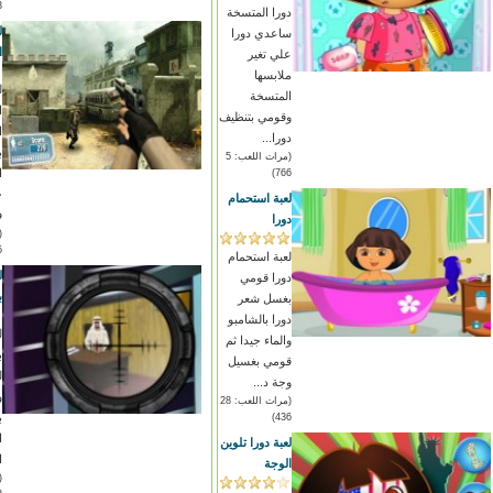
)
دورا المتسخة
ل
ساعدي دورا
ا
علي تغير
ملابسها
ل
المتسخة
ا
وقومي بتنظيف
ا
دورا...
ب
(مرات اللعب: 5
ا
766)
ج
لعبة استحمام
ف
دورا
)
لعبة استحمام
ل
دورا قومي
ب
بغسل شعر
دورا بالشامبو
ل
والماء جيدا ثم
ب
قومي بغسيل
ل
وجة د...
و
(مرات اللعب: 28
ب
436)
ا
لعبة دورا تلوين
ا
الوجة