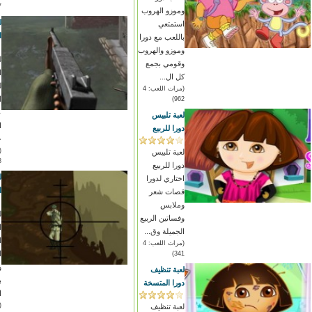
)
وموزو الهروب
ل
استمتعي
ا
باللعب مع دورا
وموزو والهروب
ل
وقومي بجمع
ا
كل ال...
ل
(مرات اللعب: 4
ا
962)
ع
لعبة تلبيس
ا
دورا للربيع
ج
لعبة تلبيس
)
دورا للربيع
ل
اختاري لدورا
ا
قصات شعر
وملابس
ل
وفساتين الربيع
ا
الجميلة وق...
ا
(مرات اللعب: 4
ا
341)
و
لعبة تنظيف
ب
دورا المتسخة
ا
لعبة تنظيف