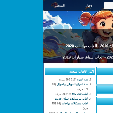
التسجيل
اب 2020
اكثر الالعاب شعبية
لعبة البيرة
(216 386 مرة)
لعبة الفراخ للموبايل والجوال
(99
971 مرة)
العاب 250 friv
(99 843 مرة)
العاب موتسكلات سباق جديدة -
العاب متسكلات دراجات
(69 751
مرة)