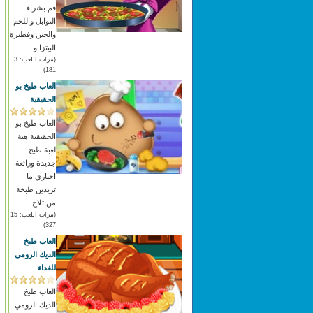
قم بشراء
التوابل واللحم
والجبن وفطيرة
البيتزا و...
(مرات اللعب: 3
181)
العاب طبخ بو
الحقيقية
العاب طبخ بو
الحقيقية هية
لعبة طبخ
جديدة ورائعة
اختاري ما
تريدين طبخة
من ثلاج...
(مرات اللعب: 15
327)
العاب طبخ
الديك الرومي
للغداء
العاب طبخ
الديك الرومي