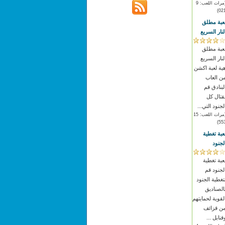
(مرات اللعب: 9
021
عبة مطلق
لنار السريع
عبة مطلق
لنار السريع
ية لعبة اكشن
ن العاب
لبنادق قم
قتال كل
لجنود التي...
(مرات اللعب: 15
553
عبة تغطية
لجنود
عبة تغطية
لجنود قم
تغطية الجنود
الصناديق
لقوية لحمايتهم
ن قزائف
قنابل ...