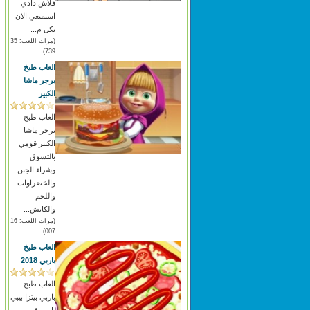
فلاش دادي
استمتعي الان
بكل م...
(مرات اللعب: 35
739)
العاب طبخ
برجر ماشا
الكبير
العاب طبخ
برجر ماشا
الكبير قومي
بالتسوق
وشراء الجبن
والخضراوات
واللحم
والكاتش...
(مرات اللعب: 16
007)
العاب طبخ
باربي 2018
العاب طبخ
باربي بيتزا بيبي