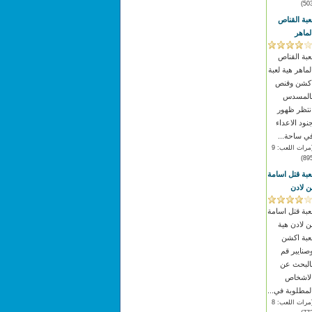
503
عبة القناص
لماهر
عبة القناص
لماهر هية لعبة
كشن وقنص
المسدس
نتظر ظهور
نود الاعداء
ي ساحة...
(مرات اللعب: 9
895
عبة قتل اسامة
ن لادن
عبة قتل اسامة
ن لادن هية
عبة اكشن
صنايبر قم
البحث عن
لاشخاص
لمطلوبة في...
(مرات اللعب: 8