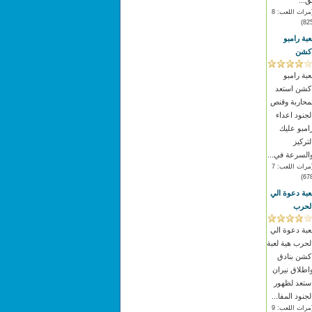
ق...
(مرات اللعب: 8
825
عبة رامبو
كشن
عبة رامبو
كشن استعد
محاربة وقنص
لجنود اعداء
امبو عليك
لتركيز
السرعة في...
(مرات اللعب: 7
678
عبة دعوة الي
لحرب
عبة دعوة الي
لحرب هية لعبة
كشن بنادق
اطلاق نيران
ستعد لظهور
لجنود المفا...
(مرات اللعب: 9