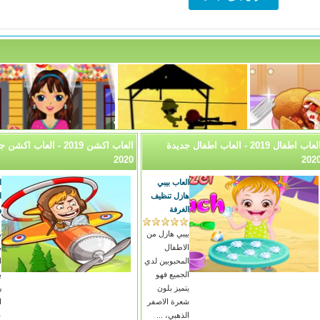
العاب اطفال 2019 - العاب اطفال جديدة
العاب اكشن 2019 - العاب اكش
2020
202
العاب بيبي
ا
هازل تنظيف
ا
الغرفة
و
بيبي هازل من
ه
الاطفال
م
المحبوبين لدي
ا
الجميع فهو
ب
يتميز بلون
ر
شعرة الاصفر
ا
الذهبي، ...
ع