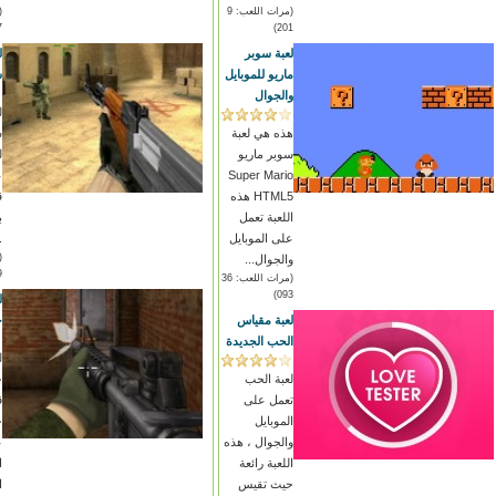
(مرات اللعب: 9
)
201)
لعبة سوبر
ل
ماريو للموبايل
س
والجوال
ل
هذه هي لعبة
س
سوبر ماريو
ل
Super Mario
ع
HTML5 هذه
ق
اللعبة تعمل
ب
على الموبايل
.
والجوال...
)
(مرات اللعب: 36
093)
ل
لعبة مقياس
ج
الحب الجديدة
ل
لعبة الحب
ج
تعمل على
ق
الموبايل
ج
والجوال ، هذه
ع
اللعبة رائعة
ا
حيث تقيس
ا