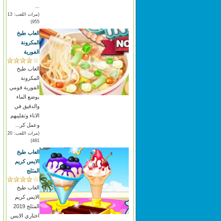
...
(مرات اللعب: 13
955)
العاب طبخ
المكرونة
الفورية
العاب طبخ
المكرونة
الفورية قومي
بوضع الماء
والدقيق في
الاناء وتقليبهم
وعمل كر...
(مرات اللعب: 20
481)
العاب طبخ
الايس كريم
المثلج
العاب طبخ
الايس كريم
المثلج 2019
اختاري الايس