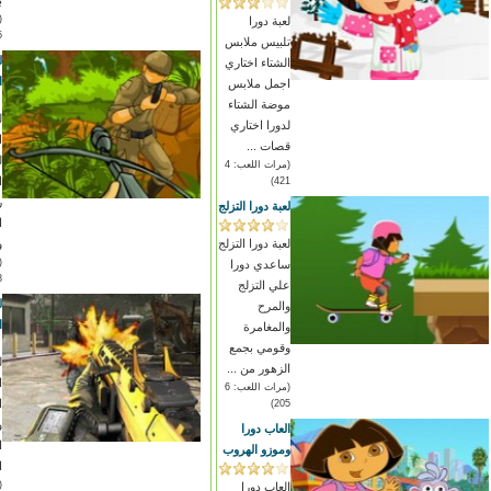
ب
لعبة دورا
)
تلبيس ملابس
ل
الشتاء اختاري
ا
اجمل ملابس
موضة الشتاء
ل
لدورا اختاري
ا
قصات ...
ل
(مرات اللعب: 4
ا
421)
ر
لعبة دورا التزلج
ا
لعبة دورا التزلج
و
ساعدي دورا
)
علي التزلج
ل
والمرح
ا
والمغامرة
وقومي بجمع
ل
الزهور من ...
ا
(مرات اللعب: 6
ا
205)
و
العاب دورا
ا
وموزو الهروب
ا
العاب دورا